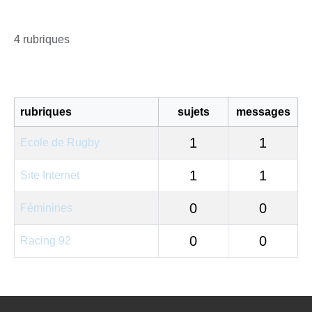
4 rubriques
rubriques
sujets
messages
1
1
Ecole de Rugby
1
1
Site Internet
0
0
Féminines
0
0
Racing 92